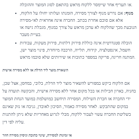
או תעריף אחר שיימסר ללקוח מראש בהתאם לסוג המוצר וההובלה.
מנוף:
אם נדרש מנוף לצורך מסירה, הזמנתו ועלותו יחולו על הלקוח,
אלא אם סוכם אחרת בכתב. החברה אינה אחראית לאי-מסירה
הנובעת מכך שהלקוח לא עדכן מראש על צורך במנוף, מגבלת גישה או
בעיית מעבר.
הובלה סטנדרטית אינה כוללת פירוק דלתות, פירוק מעקות, עבודות
חשמל, אינסטלציה, קידוח, תלייה, הרכבה מיוחדת, פינוי מוצר ישן,
המתנה חריגה, פריקה במספר כתובות או שירותים שלא סוכמו מראש.
השארת מוצר ליד הדלת או ללא מסירה אישית
אם הלקוח ביקש במפורש להשאיר מוצר ליד הדלת, בלובי, במחסן, אצל שכן,
בחניה, בארון חבילות או בכל מקום אחר ללא מסירה אישית, והבקשה תועדה על
ידי החברה או חברת השילוח, המסירה תיחשב כמושלמת במועד הנחת המוצר
במקום שהתבקש. לאחר מסירה כאמור, הסיכון לאובדן, גניבה או נזק שאינם
בשליטת החברה עשוי לעבור ללקוח, מבלי לגרוע מאחריות שלא ניתן להתנות
עליה לפי דין.
אי זמינות למסירה, שינוי כתובת וניסיון מסירה חוזר