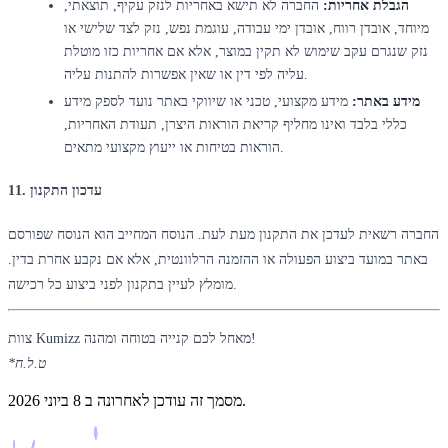
הגבלת אחריות:
החברה לא תישא באחריות לנזק עקיף, תוצאתי,
מיוחד, אובדן רווח, אובדן ימי עבודה, עוגמת נפש, נזק לצד שלישי או
נזק שנגרם עקב שימוש לא תקין במוצר, אלא אם אחריות כזו מוטלת
עליה לפי דין או שאין אפשרות להתנות עליה.
מידע באתר:
מידע מקצועי, טכני או שיווקי באתר נועד לספק מידע
כללי בלבד ואינו מחליף קריאת הוראות היצרן, תעודת האחריות,
הוראות בטיחות או ייעוץ מקצועי מתאים.
11. עדכון התקנון
החברה רשאית לעדכן את התקנון מעת לעת. הנוסח המחייב הוא הנוסח שפורסם
באתר במועד ביצוע הפעולה או ההזמנה הרלוונטית, אלא אם נקבע אחרת בדין.
מומלץ לעיין בתקנון לפני ביצוע כל רכישה.
צוות Kumizz מאחל לכם קנייה בטוחה ומהנה!
*ט.ל.ח
מסמך זה עודכן לאחרונה ב 8 ביוני 2026.