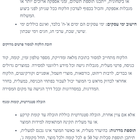
או ביטחונית, ייתכנו תוספת תשלום, זמני אספקה ארוכים יותר או
מגבלות אספקה, והכול בכפוף לעדכון הלקוח ככל שניתן לפני ביצוע
המשלוח.
חישוב ימי עסקים:
ימי עסקים הם ימים א'-ה' בלבד, ואינם כוללים ימי
שישי, שבת, ערבי חג, חגים וימי שבתון.
חובת הלקוח למסור פרטים מדויקים
הלקוח מתחייב למסור כתובת מלאה ומדויקת, מספר טלפון זמין, קומה, קוד
כניסה, פרטי מעלית, מגבלות גישה וכל מידע רלוונטי למסירה. במוצרים גדולים
או כבדים, לרבות ריהוט, כורסאות, מוצרי חשמל, אופניים וקורקינטים, הלקוח
אחראי לבדוק מראש כי המוצר יכול לעבור בפתחי הכניסה, במעלית, בחדר
המדרגות, במסדרונות ובכל דרך הגישה עד מקום המסירה.
הובלה סטנדרטית, קומות ומנוף
אלא אם צוין אחרת, הובלה סטנדרטית כוללת הובלה עד קומת קרקע
או עד מעלית תקינה המתאימה למידות המוצר.
תוספת מדרגות:
בהיעדר מעלית, או כאשר המוצר אינו נכנס למעלית,
תיתכן תוספת סבלות של 50 ₪ לכל קומה ולכל מוצר, החל מקומה ג',