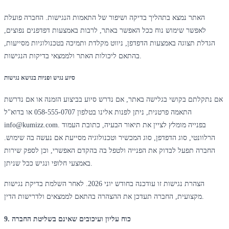
האתר נמצא בתהליך בדיקה ושיפור של התאמות הנגישות. החברה פועלת
לאפשר שימוש נוח ככל האפשר באתר, לרבות באמצעות דפדפנים נפוצים,
הגדלת תצוגה באמצעות הדפדפן, ניווט מקלדת ותמיכה בטכנולוגיות מסייעות,
בהתאם ליכולות האתר ולממצאי בדיקות הנגישות.
סיוע נגיש ופניות בנושא נגישות
אם נתקלתם בקושי בגלישה באתר, אם נדרש סיוע בביצוע הזמנה או אם נדרשת
התאמה פרטנית, ניתן לפנות אלינו בטלפון 058-555-0707 או בדוא"ל
info@kumizz.com. בפנייה מומלץ לציין את תיאור הבעיה, כתובת העמוד
הרלוונטי, סוג הדפדפן, סוג המכשיר וטכנולוגיה מסייעת אם נעשה בה שימוש.
החברה תפעל לבדוק את הפנייה ולטפל בה בהקדם האפשרי, וכן לספק שירות
באמצעי חלופי ונגיש ככל שניתן.
הצהרת נגישות זו עודכנה בחודש יוני 2026. לאחר השלמת בדיקת נגישות
מקצועית, החברה תעדכן את ההצהרה בהתאם לממצאים ולדרישות הדין.
9. כוח עליון ועיכובים שאינם בשליטת החברה