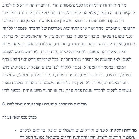
מדיניות החזרות רגילה או לפנים משורת הדין, והחברה תהיה רשאית לסרב
לבקשת החזרה כאמור, אלא אם קיימת ללקוח זכות שלא ניתן להתנות עליה לפי
דין במקרה שבו הוכח כי המוצר שסופק פגום או שונה באופן מהותי מפרטי
ההזמנה, מהמפרט, מהתיאור או מהתחייבות מפורשת של החברה שנמסרו ללקוח
לפני ביצוע העסקה. מובהר כי טעות בבחירת מוצר, אי קריאת מפרט, אי בדיקת
מידות, אי בדיקת צבע, חומר, סוג מנגנון, תכונות, מגבלות שימוש, התאמה פיזית
לבית הלקוח או התאמה לצרכיו האישיים של הלקוח, לא ייחשבו כשלעצמם
לפגם, לאי-התאמה או להפרה מצד החברה, ככל שהמידע הרלוונטי הופיע בדף
המוצר, במסמך ההזמנה או נמסר ללקוח לפני ביצוע העסקה. בנוסף, שימוש
בפועל, כתמים, ריחות, קרעים, פגיעה בריפוד, פגיעה במנגנון חשמלי, שחיקה,
חוסר באביזרים, פירוק לא תקין או כל הרעה משמעותית אחרת במצב המוצר
עשויים להקים לחברה טענת פחת ערך, נזק או הרעה משמעותית, בכפוף לדין.
6. מדיניות מיוחדת: אופניים וקורקינטים חשמליים
מפרט טכני ואופן פעולה
מהירות ותקינה:
אופניים וקורקינטים חשמליים יסופקו בהתאם למפרט
המוצר, הוראות היצרן, הדין והתקינה החלים בישראל במועד המכירה.