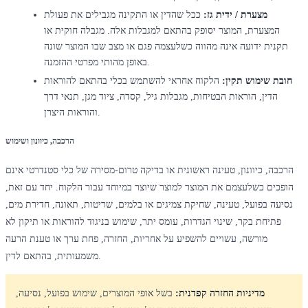
מצערת / ידית גז:
ככל שהדין או התקינה מגבילים את פעולת
המצערת, המוצר יסופק בהתאם למגבלות אלה. מגבלה חוקית או
תקנית ידועה אינה מהווה כשלעצמה פגם או מצב שבו המוצר שונה
באופן מהותי מפרטי ההזמנה.
חובת שימוש תקין:
הלקוח אחראי להשתמש בכלי בהתאם להוראות
הדין, הוראות הבטיחות, מגבלות גיל, קסדה, ציוד מגן, תנאי דרך
והוראות היצרן.
הרכבה, כיוונון ושימוש
הרכבה, כיוונון, טעינה ראשונית או בדיקה טרום-מסירה של כלי סטנדרטי אינם
הופכים כשלעצמם את המוצר למוצר שיוצר במיוחד עבור הלקוח. יחד עם זאת,
נסיעה בפועל, טעינה, שחיקת צמיגים או בלמים, שריטות, תאונה, חדירת מים,
פתיחת בקר, שינוי הגדרות, עומס יתר, שימוש בניגוד להוראות או תיקון לא
מורשה, עשויים להשפיע על אחריות, החזרה, פחת ערך או טענת הרעה
משמעותית, בהתאם לדין.
מדיניות החזרה קפדנית:
בשל אופי המוצרים, שימוש בפועל, נסיעה,