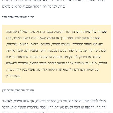
בכתב. החברה רשאית להציע ללקוח שירות איסוף או הובלה חוזרת בתשלום
נפרד, לפי בחירת הלקוח ובכפוף לתיאום מראש.
הרעה משמעותית ופחת ערך
שמירה על זכויות החברה:
זכות הביטול במכר מרחוק אינה שוללת את זכות
החברה לטעון לנזק, פחת ערך או הרעה משמעותית במצב המוצר, ככל
שנגרמו לאחר המסירה. שימוש מהותי, כתמים, ריחות, קרעים, שריטות,
שבר, שחיקה, פגיעה בריפוד, פגיעה במנגנון, חוסר באביזרים, אובדן אריזה,
הרכבה או פירוק לא תקינים, טעינה או הפעלה בניגוד להוראות, חדירת
נוזלים, תיקון לא מורשה או כל פגיעה אחרת במצב המוצר, עשויים להשפיע
על זכויות הצדדים ולחשוף את הלקוח לדרישת פיצוי בגין ירידת ערך,
בכפוף לדין.
החזרות והחלפות מעבר לדין
מבלי לגרוע מזכויות הביטול לפי דין, החברה רשאית, אך אינה חייבת, לאפשר
החזרה, החלפה או זיכוי לפנים משורת הדין. ככל שהחברה תאשר זאת, הדבר