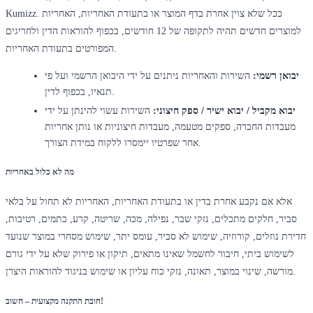
Kumizz. ככל שלא צוין אחרת בדף המוצר או בתעודת האחריות, האחריות
למוצרים חדשים תהיה לתקופה של 12 חודשים, בכפוף להוראות הדין ולחריגים
המפורטים בתעודת האחריות.
יבואן רשמי:
השירות והאחריות ניתנים על ידי היבואן הרשמי ועל פי
תנאיו, בכפוף לדין.
יבוא מקביל / יבוא ישיר / ספק חיצוני:
השירות עשוי להינתן על ידי
מעבדות החברה, ספקים מטעמה, מעבדות חיצוניות או נותן אחריות
אחר שפרטיו יימסרו ללקוח במידת הצורך.
מה לא כלול באחריות
אלא אם נקבע אחרת בדין או בתעודת האחריות, האחריות לא תחול על בלאי
סביר, חלקים מתכלים, נזקי שבר, נפילה, מכה, שריטה, קרע, כתמים, רטיבות,
חדירת נוזלים, קורוזיה, שימוש לא סביר, עומס יתר, שימוש מסחרי במוצר שנועד
לשימוש ביתי, חיבור לחשמל שאינו מתאים, תיקון או פירוק שלא על ידי גורם
מורשה, שינוי במוצר, תאונה, נזקי כוח עליון או שימוש בניגוד להוראות היצרן.
חובת התקנה מקצועית – חשוב!