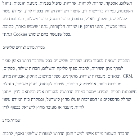
תשלום, אספקה, שירות לקוחות, אחריות, טיפול בפניות, מניעת הונאות, ניהול
חשבונות, עמידה בדרישות דין, שיפור השירות ושיווק בכפוף לדין. המידע עשוי
לכלול שם, טלפון, דוא"ל, כתובת, פרטי הזמנה, פרטי משלוח, תכתובות עם
שירות הלקוחות, נתוני שימוש באתר, כתובת IP, מזהי מכשיר, נתוני דפדפן
ונתוני Cookies ככל שנעשה בהם שימוש.
מסירת מידע לצדדים שלישיים
החברה רשאית למסור מידע לצדדים שלישיים ככל שהדבר דרוש באופן סביר
לצורך מתן השירות, לרבות ספקי סליקה ותשלום, חברות שילוח, ספקים,
יבואנים, מעבדות שירות, מתקינים, ספקי מחשוב, אחסון, אבטחת מידע, CRM,
מערכות דיוור, אנליטיקה, פרסום, שירות לקוחות, ייעוץ משפטי, הנהלת
חשבונות וגבייה. המידע יימסר במידה הדרושה למטרות אלה ובהתאם לדין. ייתכן
שחלק מהספקים או המערכות יפעלו מחוץ לישראל, ובמקרה כזה המידע עשוי
להיות מועבר או מעובד מחוץ לישראל בכפוף לדין.
שמירת מידע
החברה תשמור מידע אישי למשך הזמן הדרוש למטרות שלשמן נאסף, לרבות