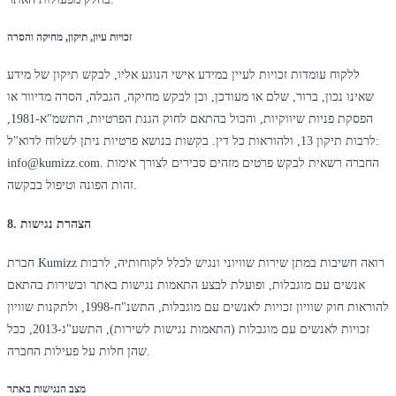
זכויות עיון, תיקון, מחיקה והסרה
ללקוח עומדות זכויות לעיין במידע אישי הנוגע אליו, לבקש תיקון של מידע
שאינו נכון, ברור, שלם או מעודכן, וכן לבקש מחיקה, הגבלה, הסרה מדיוור או
הפסקת פניות שיווקיות, והכול בהתאם לחוק הגנת הפרטיות, התשמ"א-1981,
לרבות תיקון 13, ולהוראות כל דין. בקשות בנושא פרטיות ניתן לשלוח לדוא"ל:
info@kumizz.com. החברה רשאית לבקש פרטים מזהים סבירים לצורך אימות
זהות הפונה וטיפול בבקשה.
8. הצהרת נגישות
חברת Kumizz רואה חשיבות במתן שירות שוויוני ונגיש לכלל לקוחותיה, לרבות
אנשים עם מוגבלות, ופועלת לבצע התאמות נגישות באתר ובשירות בהתאם
להוראות חוק שוויון זכויות לאנשים עם מוגבלות, התשנ"ח-1998, ולתקנות שוויון
זכויות לאנשים עם מוגבלות (התאמות נגישות לשירות), התשע"ג-2013, ככל
שהן חלות על פעילות החברה.
מצב הנגישות באתר