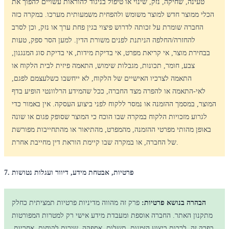
טעינה, שחיקה, נזק, שינוי או טיפול בניגוד להוראות עשויים להפוך את
הכלי ממוצר חדש למוצר משומש ולהפחית משמעותית מערכו. במקרה כזה
החברה שומרת על זכותה לדרוש פיצוי בגין פחת ערך או נזק, וכן לסרב
להחזרה/החלפה הניתנת לפנים משורת הדין. למען הסר ספק, טעות
בבחירת מוצר, אי קריאת מפרט, אי בדיקת מידות, אי בדיקת סוג המנגנון,
צבע, חומר, תכונות, מגבלות שימוש, התאמה פיזית לבית הלקוח או
התאמה לצרכיו האישיים של הלקוח, לא ייחשבו כשלעצמם לפגם,
לאי-התאמה או להפרה מצד החברה, ככל שהמידע הרלוונטי הופיע בדף
המוצר, במסמך ההזמנה או נמסר ללקוח לפני ביצוע העסקה. אין באמור כדי
לגרוע מזכויות הלקוח במקרה שבו הוכח כי המוצר שסופק פגום או שונה
באופן מהותי מפרטי ההזמנה, מהמפרט, מהתיאור או מהתחייבות מפורשת
של החברה, או במקרה שבו קיימת הוראת דין מחייבת אחרת.
7. פרטיות, אבטחת מידע, דיוור ועגלות נטושות
הבהרה בנושא פרטיות:
פרק זה מהווה מדיניות פרטיות תמציתית כחלק
מתקנון האתר. החברה אוספת ומעבדת מידע אישי רק למטרות המפורטות
בפרק זה, לרבות ביצוע הזמנות, תשלום, אספקה, שירות לקוחות, אחריות,