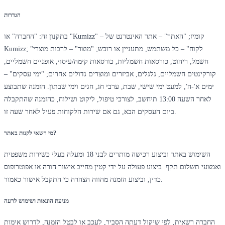
הגדרות
בתקנון זה: "החברה" או "Kumizz" – קומיז; "האתר" – אתר האינטרנט של
Kumizz; "לקוח" – כל משתמש, מתעניין או רוכש; "מוצר" – לרבות מוצרי
חשמל, ריהוט, כורסאות חשמליות, כורסאות קימה/עיסוי, אופניים חשמליים,
קורקינטים חשמליים, גלגלים, אביזרים ומוצרים גדולים אחרים; "ימי עסקים" –
ימים א'-ה', למעט ימי שישי, שבת, ערבי חג, חגים וימי שבתון. הזמנה שתבוצע
לאחר השעה 13:00 תיחשב, לצורכי טיפול, ליקוט ושילוח, כהזמנה שהתקבלה
ביום העסקים הבא, גם אם שירות הלקוחות פעיל לאחר שעה זו.
מי רשאי לקנות באתר?
השימוש באתר וביצוע רכישה מותרים לבני 18 ומעלה בעלי כשירות משפטית
ואמצעי תשלום תקף. ביצוע פעולה על ידי קטין מחייב אישור הורה או אפוטרופוס
כדין, וביצוע הזמנה מהווה הצהרה כי התקבל אישור כאמור.
מניעת הונאות ושימוש לרעה
החברה רשאית, לפי שיקול דעתה הסביר, לעכב או לבטל הזמנה, לדרוש אימות