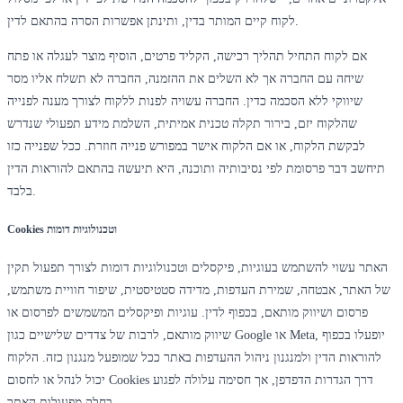
לקוח קיים המותר בדין, ותינתן אפשרות הסרה בהתאם לדין.
אם לקוח התחיל תהליך רכישה, הקליד פרטים, הוסיף מוצר לעגלה או פתח
שיחה עם החברה אך לא השלים את ההזמנה, החברה לא תשלח אליו מסר
שיווקי ללא הסכמה כדין. החברה עשויה לפנות ללקוח לצורך מענה לפנייה
שהלקוח יזם, בירור תקלה טכנית אמיתית, השלמת מידע תפעולי שנדרש
לבקשת הלקוח, או אם הלקוח אישר במפורש פנייה חוזרת. ככל שפנייה כזו
תיחשב דבר פרסומת לפי נסיבותיה ותוכנה, היא תיעשה בהתאם להוראות הדין
בלבד.
Cookies וטכנולוגיות דומות
האתר עשוי להשתמש בעוגיות, פיקסלים וטכנולוגיות דומות לצורך תפעול תקין
של האתר, אבטחה, שמירת העדפות, מדידה סטטיסטית, שיפור חוויית משתמש,
פרסום ושיווק מותאם, בכפוף לדין. עוגיות ופיקסלים המשמשים לפרסום או
שיווק מותאם, לרבות של צדדים שלישיים כגון Google או Meta, יופעלו בכפוף
להוראות הדין ולמנגנון ניהול ההעדפות באתר ככל שמופעל מנגנון כזה. הלקוח
יכול לנהל או לחסום Cookies דרך הגדרות הדפדפן, אך חסימה עלולה לפגוע
בחלק מפעולות האתר.