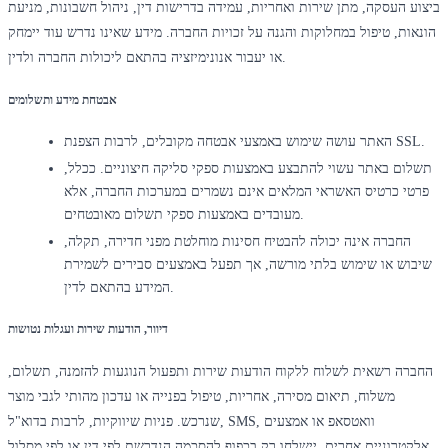
ביצוע העסקה, מתן שירות ואחריות, עמידה בדרישות דין, ניהול חשבונות, מניעת
הונאות, טיפול במחלוקות והגנה על זכויות החברה. מידע שאינו נדרש עוד יימחק
או יעבור אנונימיזציה בהתאם ליכולות החברה ולדין.
אבטחת מידע ותשלומים
האתר עושה שימוש באמצעי אבטחה מקובלים, לרבות הצפנת SSL.
תשלום באתר עשוי להתבצע באמצעות ספקי סליקה חיצוניים. ככלל,
פרטי כרטיס האשראי המלאים אינם נשמרים במערכות החברה, אלא
מעובדים באמצעות ספקי תשלום מאובטחים.
החברה אינה יכולה להבטיח חסינות מוחלטת מפני חדירה, תקלה,
שיבוש או שימוש בלתי מורשה, אך תפעל באמצעים סבירים לשמירת
המידע בהתאם לדין.
דיוור, הודעות שירות ועגלות נטושות
החברה רשאית לשלוח ללקוח הודעות שירות ותפעול הנוגעות להזמנה, תשלום,
משלוח, תיאום מסירה, אחריות, טיפול בפנייה או עדכון מהותי לגבי מוצר
שנרכש. פניות שיווקיות, לרבות בדוא"ל, SMS, וואטסאפ או אמצעים
אלקטרוניים אחרים, יישלחו רק בכפוף להסכמה הנדרשת לפי דין או לפי מסלול