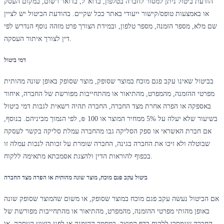
הודעת ביטול ניתן למסור לחברה בטלפון, בדוא"ל, בדואר רשום, במקום העסק
או באמצעות טופס/קישור ייעודי באתר ככל שקיים. בהודעת הביטול יש לציין
שם מלא, מספר הזמנה, מספר טלפון, ובמידת הצורך פרט מזהה נוסף הנדרש לפי
דין לצורך איתור העסקה.
דמי ביטול
בביטול שאינו עקב פגם מוכח במוצר שסופק, מוצר שסופק באופן שונה מהותית
מפרטי ההזמנה, מהמפרט, מהתיאור או מהתחייבות מפורשת של החברה, איחור
באספקה או הפרה אחרת מצד החברה, החברה תהיה רשאית לגבות דמי ביטול
בשיעור שלא יעלה על 5% ממחיר המוצר או 100 ₪, לפי הנמוך מביניהם. בנוסף,
אם חברת האשראי או ספק הסליקה גבו מהחברה עמלת סליקה בקשר לעסקה
שבוטלה ולא זיכו את החברה בגינה, החברה שומרת על זכותה לנכות עמלה זו
בכפוף להוראות הדין ולהצגת אסמכתא מתאימה ללקוח.
ביטול עקב פגם מוכח, מוצר שונה מהותית או הפרה מצד החברה
אם הביטול נעשה עקב פגם מוכח במוצר שסופק, או משום שהמוצר שסופק שונה
באופן מהותי מפרטי ההזמנה, מהמפרט, מהתיאור או מהתחייבות מפורשת של
החברה שנמסרו ללקוח בדף המוצר, במסמך ההזמנה או לפני ביצוע העסקה, או