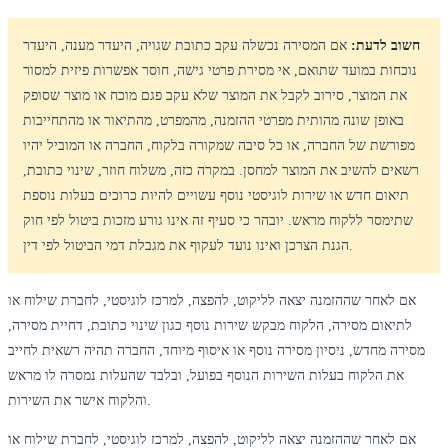
חשוב לדעת:
אם המסירה נכשלה עקב כתובת שגויה, היעדר מענה, היעדר
נוכחות במועד שתואם, אי מסירת פרטי גישה, חוסר אפשרות פיזית למסור
את המוצר, סירוב לקבל את המוצר שלא עקב פגם מוכח או מוצר שסופק
באופן שונה מהותית מפרטי ההזמנה, מהמפרט, מהתיאור או מהתחייבות
מפורשת של החברה, או כל סיבה שמקורה בלקוח, החברה או המוביל יהיו
רשאים להשיב את המוצר למחסן. במקרה כזה, משלוח חוזר, שינוי כתובת,
תיאום חדש או שירות לוגיסטי נוסף עשויים להיות כרוכים בעלות נוספת
שתימסר ללקוח מראש. יובהר כי סעיף זה אינו גורע מזכות ביטול לפי חוק
הגנת הצרכן ואינו נועד לעקוף את מגבלת דמי הביטול לפי דין.
אם לאחר שההזמנה יצאה לליקוט, להפצה, למרכז לוגיסטי, לחברת שילוח או
לתיאום מסירה, הלקוח מבקש שירות נוסף כגון שינוי כתובת, דחיית מסירה,
מסירה מחדש, ניסיון מסירה נוסף או איסוף מיוחד, החברה תהיה רשאית לחייב
את הלקוח בעלות השירות הנוסף בפועל, ובלבד שהעלות נמסרה לו מראש
והלקוח אישר את השירות.
אם לאחר שההזמנה יצאה לליקוט, להפצה, למרכז לוגיסטי, לחברת שילוח או