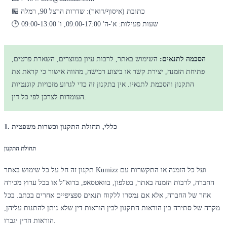
🏪 כתובת (איסוף/דואר): שדרות הרצל 90, רמלה
🕑 שעות פעילות: א'-ה' 09:00-17:00, ו' 09:00-13:00
הסכמה לתנאים:
השימוש באתר, לרבות עיון במוצרים, השארת פרטים,
פתיחת הזמנה, יצירת קשר או ביצוע רכישה, מהווה אישור כי קראת את
התקנון והסכמת לתנאיו. אין בתקנון זה כדי לגרוע מזכויות קוגנטיות
העומדות לצרכן לפי כל דין.
1. כללי, תחולת התקנון וכשרות משפטית
תחולת התקנון
תקנון זה חל על כל שימוש באתר Kumizz ועל כל הזמנה או התקשרות עם
החברה, לרבות הזמנה באתר, בטלפון, בוואטסאפ, בדוא"ל או בכל ערוץ מכירה
אחר של החברה, אלא אם נמסרו ללקוח תנאים ספציפיים אחרים בכתב. בכל
מקרה של סתירה בין הוראות התקנון לבין הוראות דין שלא ניתן להתנות עליהן,
הוראות הדין יגברו.