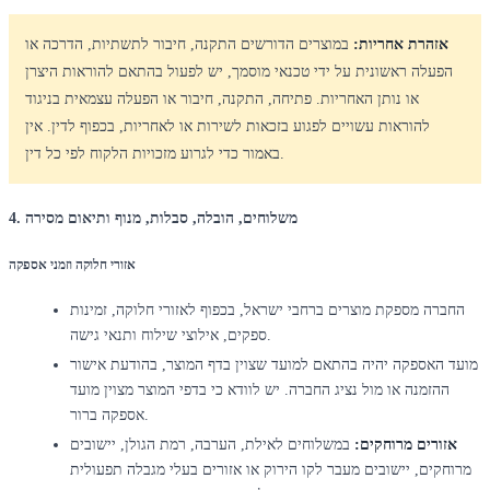
אזהרת אחריות:
במוצרים הדורשים התקנה, חיבור לתשתיות, הדרכה או
הפעלה ראשונית על ידי טכנאי מוסמך, יש לפעול בהתאם להוראות היצרן
או נותן האחריות. פתיחה, התקנה, חיבור או הפעלה עצמאית בניגוד
להוראות עשויים לפגוע בזכאות לשירות או לאחריות, בכפוף לדין. אין
באמור כדי לגרוע מזכויות הלקוח לפי כל דין.
4. משלוחים, הובלה, סבלות, מנוף ותיאום מסירה
אזורי חלוקה וזמני אספקה
החברה מספקת מוצרים ברחבי ישראל, בכפוף לאזורי חלוקה, זמינות
ספקים, אילוצי שילוח ותנאי גישה.
מועד האספקה יהיה בהתאם למועד שצוין בדף המוצר, בהודעת אישור
ההזמנה או מול נציג החברה. יש לוודא כי בדפי המוצר מצוין מועד
אספקה ברור.
אזורים מרוחקים:
במשלוחים לאילת, הערבה, רמת הגולן, יישובים
מרוחקים, יישובים מעבר לקו הירוק או אזורים בעלי מגבלה תפעולית