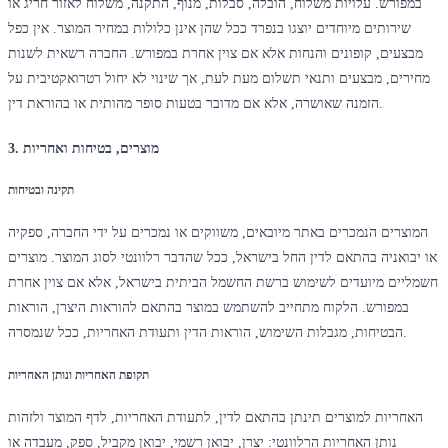
במפורש. עלויות משלוח, הובלה, סבלות, מנוף, התקנה, משלוח לאזור חריג או
שירותים מיוחדים יוצגו בנפרד ככל שהן אינן כלולות במחיר המוצר. אין כפל
מבצעים, קופונים והנחות אלא אם צוין אחרת במפורש. החברה רשאית לשנות
מחירים, מבצעים ותנאי תשלום מעת לעת, אך שינוי לא יחול רטרואקטיבית על
הזמנה שאושרה, אלא אם מדובר בטעות סופר מהותית או בהוראת דין.
3. מוצרים, בטיחות ואחריות
תקינה ובטיחות
המוצרים הנמכרים באתר מיובאים, משווקים או נמכרים על ידי החברה, ספקיה
או יבואניה בהתאם לדין החל בישראל, ככל שהדבר רלוונטי לסוג המוצר. מוצרים
חשמליים מיועדים לשימוש ברשת החשמל הביתית בישראל, אלא אם צוין אחרת
במפורש. הלקוח מתחייב להשתמש במוצר בהתאם להוראות היצרן, הוראות
הבטיחות, מגבלות השימוש, הוראות הדין ותעודת האחריות, ככל שנמסרה.
תקופת האחריות ונותן האחריות
האחריות למוצרים תינתן בהתאם לדין, לתעודת האחריות, לדף המוצר ולזהות
נותן האחריות הרלוונטי: יצרן, יבואן רשמי, יבואן מקביל, ספק, מעבדה או