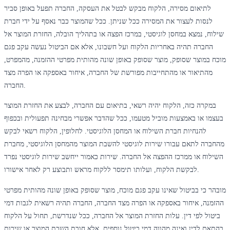
לתיאום מסירה, הלקוח מבקש לבטל את העסקה, החברה תפעל באופן סביר
לנסות לעצור את המסירה ככל שניתן. ככל שהמוצר כבר נאסף על ידי חברת
שילוח, נמצא במחסן לוגיסטי, במרכז הפצה או בתהליך הובלה, החזרת המוצר אל
החברה תהיה באחריות הלקוח ועל חשבונו, אלא אם הביטול נעשה עקב פגם
מוכח במוצר שסופק, מוצר שסופק באופן שונה מהותית מפרטי ההזמנה, מהמפרט,
מהתיאור או מהתחייבות מפורשת של החברה, איחור באספקה או הפרה מצד
החברה.
במקרה כזה, הלקוח יהיה רשאי, בתיאום עם החברה, לבצע את החזרת המוצר
בעצמו או באמצעות מוביל מטעמו, ככל שהדבר אפשרי מבחינה תפעולית ובכפוף
להנחיות חברת השילוח או המחסן הלוגיסטי. לחלופין, הלקוח רשאי לבקש
מהחברה לתאם עבורו שירות לוגיסטי להשבת המוצר מהמחסן הלוגיסטי, מחברת
השילוח או ממרכז ההפצה אל החברה. שירות כאמור ייחשב שירות לוגיסטי נפרד
לבקשת הלקוח, ועלותו תימסר ללקוח מראש ותבוצע רק לאחר אישורו.
מובהר כי בביטול שאינו עקב פגם מוכח, מוצר שסופק באופן שונה מהותית מפרטי
ההזמנה, איחור באספקה או הפרה מצד החברה, החברה תהיה רשאית לגבות דמי
ביטול לפי דין. עלות החזרת המוצר אל החברה, ככל שנדרשת, תחול על הלקוח
בהתאם לדין ואינה מהווה דמי ביטול נוספים, אלא חובת השבת המוצר או שירות