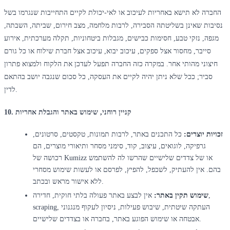
החברה לא תישא באחריות לעיכוב או לאי-יכולת לקיים התחייבות שנגרמו בשל
נסיבות שאינן בשליטתה הסבירה, לרבות מלחמה, מצב חירום, שביתה, השבתה,
מגפה, נזקי טבע, חסימות כבישים, מגבלות ביטחוניות, תקלה מערכתית, אירוע
סייבר, מחסור אצל ספקים, עיכוב יבוא, עיכוב אצל חברת שילוח או כל גורם
חיצוני מהותי אחר. במקרה כזה החברה תפעל לעדכן את הלקוח ולמצוא פתרון
סביר; ככל שלא ניתן יהיה לקיים את העסקה, כל סכום שנגבה יושב בהתאם
לדין.
10. קניין רוחני, שימוש באתר והגבלת אחריות
זכויות יוצרים:
כל התכנים באתר, לרבות תמונות, טקסטים, סרטונים,
גרפיקה, לוגואים, עיצוב, קוד, סימני מסחר ותיאורי מוצרים, הם
רכושה של Kumizz או של צדדים שלישיים שהרשו לה להשתמש
בהם. אין להעתיק, לשכפל, להפיץ, לפרסם או לעשות שימוש מסחרי
ללא אישור מראש ובכתב.
שימוש תקין באתר:
אין לבצע באתר פעולה בלתי חוקית, חדירה,
scraping, העתקה שיטתית, שיבוש פעילות, ניסיון לעקוף מנגנוני
אבטחה או שימוש הפוגע באתר, בחברה או בצדדים שלישיים.