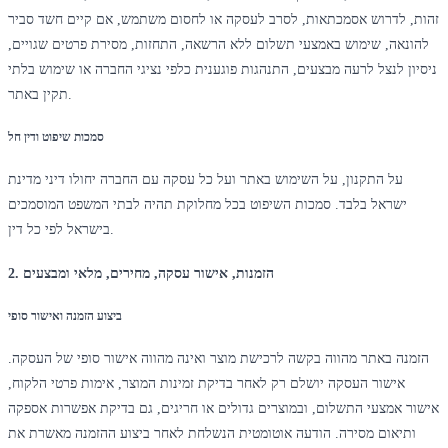
זהות, לדרוש אסמכתאות, לסרב לעסקה או לחסום משתמש, אם קיים חשד סביר
להונאה, שימוש באמצעי תשלום ללא הרשאה, התחזות, מסירת פרטים שגויים,
ניסיון לנצל לרעה מבצעים, התנהגות פוגענית כלפי נציגי החברה או שימוש בלתי
תקין באתר.
סמכות שיפוט ודין חל
על התקנון, על השימוש באתר ועל כל עסקה עם החברה יחולו דיני מדינת
ישראל בלבד. סמכות השיפוט בכל מחלוקת תהיה לבתי המשפט המוסמכים
בישראל לפי כל דין.
2. הזמנות, אישור עסקה, מחירים, מלאי ומבצעים
ביצוע הזמנה ואישור סופי
הזמנה באתר מהווה בקשה לרכישת מוצר ואינה מהווה אישור סופי של העסקה.
אישור העסקה יושלם רק לאחר בדיקת זמינות המוצר, אימות פרטי הלקוח,
אישור אמצעי התשלום, ובמוצרים גדולים או חריגים, גם בדיקת אפשרות אספקה
ותיאום מסירה. הודעה אוטומטית הנשלחת לאחר ביצוע ההזמנה מאשרת את