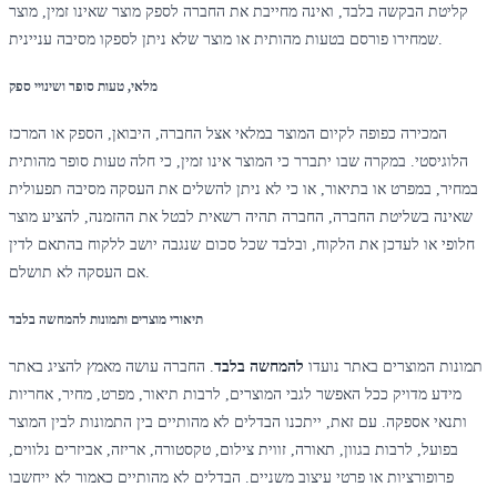
קליטת הבקשה בלבד, ואינה מחייבת את החברה לספק מוצר שאינו זמין, מוצר
שמחירו פורסם בטעות מהותית או מוצר שלא ניתן לספקו מסיבה עניינית.
מלאי, טעות סופר ושינויי ספק
המכירה כפופה לקיום המוצר במלאי אצל החברה, היבואן, הספק או המרכז
הלוגיסטי. במקרה שבו יתברר כי המוצר אינו זמין, כי חלה טעות סופר מהותית
במחיר, במפרט או בתיאור, או כי לא ניתן להשלים את העסקה מסיבה תפעולית
שאינה בשליטת החברה, החברה תהיה רשאית לבטל את ההזמנה, להציע מוצר
חלופי או לעדכן את הלקוח, ובלבד שכל סכום שנגבה יושב ללקוח בהתאם לדין
אם העסקה לא תושלם.
תיאורי מוצרים ותמונות להמחשה בלבד
תמונות המוצרים באתר נועדו
להמחשה בלבד
. החברה עושה מאמץ להציג באתר
מידע מדויק ככל האפשר לגבי המוצרים, לרבות תיאור, מפרט, מחיר, אחריות
ותנאי אספקה. עם זאת, ייתכנו הבדלים לא מהותיים בין התמונות לבין המוצר
בפועל, לרבות בגוון, תאורה, זווית צילום, טקסטורה, אריזה, אביזרים נלווים,
פרופורציות או פרטי עיצוב משניים. הבדלים לא מהותיים כאמור לא ייחשבו