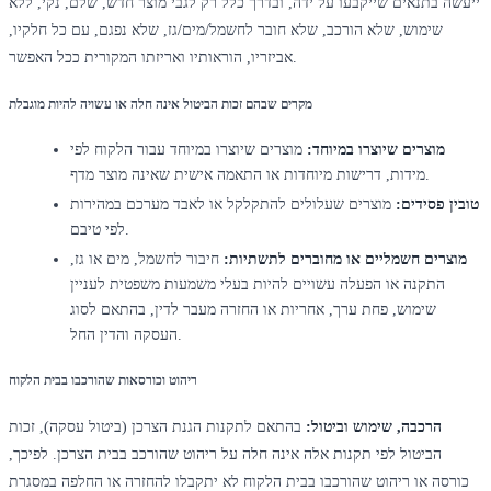
ייעשה בתנאים שייקבעו על ידה, ובדרך כלל רק לגבי מוצר חדש, שלם, נקי, ללא
שימוש, שלא הורכב, שלא חובר לחשמל/מים/גז, שלא נפגם, עם כל חלקיו,
אביזריו, הוראותיו ואריזתו המקורית ככל האפשר.
מקרים שבהם זכות הביטול אינה חלה או עשויה להיות מוגבלת
מוצרים שיוצרו במיוחד:
מוצרים שיוצרו במיוחד עבור הלקוח לפי
מידות, דרישות מיוחדות או התאמה אישית שאינה מוצר מדף.
טובין פסידים:
מוצרים שעלולים להתקלקל או לאבד מערכם במהירות
לפי טיבם.
מוצרים חשמליים או מחוברים לתשתיות:
חיבור לחשמל, מים או גז,
התקנה או הפעלה עשויים להיות בעלי משמעות משפטית לעניין
שימוש, פחת ערך, אחריות או החזרה מעבר לדין, בהתאם לסוג
העסקה והדין החל.
ריהוט וכורסאות שהורכבו בבית הלקוח
הרכבה, שימוש וביטול:
בהתאם לתקנות הגנת הצרכן (ביטול עסקה), זכות
הביטול לפי תקנות אלה אינה חלה על ריהוט שהורכב בבית הצרכן. לפיכך,
כורסה או ריהוט שהורכבו בבית הלקוח לא יתקבלו להחזרה או החלפה במסגרת