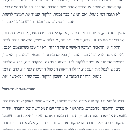
עקב איחור באספקה או הפרה אחרת מצד החברה, החברה תפעל בהתאם לדין,
לא תגבה דמי ביטול, ואם המוצר כבר נמסר, הלקוח יעמיד את המוצר לרשות
החברה במקום שבו נמסר ויודיע על כך לחברה.
למען הסר ספק, טעות בבחירת מוצר, אי קריאת מפרט המוצר, אי בדיקת מידות,
אי בדיקת סוג מנגנון, צבע, חומר, תכונות, מגבלות שימוש, התאמה פיזית לבית
הלקוח או התאמה לצרכיו האישיים של הלקוח, לא ייחשבו כשלעצמם לפגם,
לאי-התאמה או להפרה מצד החברה, ככל שהמידע הרלוונטי הופיע בדף המוצר,
במסמך ההזמנה או נמסר ללקוח לפני ביצוע העסקה. במקרה כזה, ככל שהלקוח
מבקש לבטל את העסקה, יחולו הוראות הביטול הרגילות לפי דין, לרבות דמי
ביטול והחזרת המוצר על חשבון הלקוח, ככל שהדין מאפשר זאת.
החזרת מוצר לאחר ביטול
בביטול שאינו עקב פגם מוכח במוצר שסופק, מוצר שסופק באופן שונה מהותית
מפרטי ההזמנה, מהמפרט, מהתיאור או מהתחייבות מפורשת של החברה, איחור
באספקה או הפרה מצד החברה, החזרת המוצר תיעשה על ידי הלקוח ועל חשבונו
למקום העסק של החברה או למקום אחר שתורה החברה, אלא אם סוכם אחרת