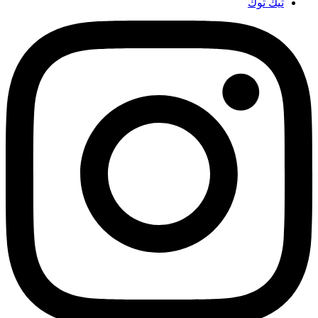
تيك توك